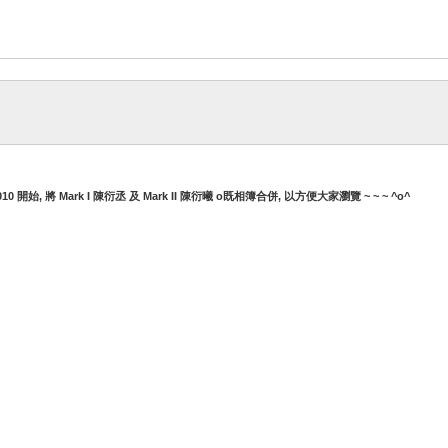
010 開始, 將 Mark I 陳衍丞 及 Mark II 陳衍曦 o既相簿合併, 以方便大家瀏覽 ~ ~ ~ ^o^