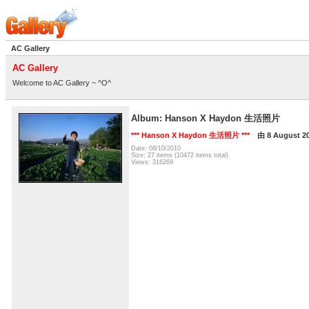
AC Gallery
AC Gallery
Welcome to AC Gallery ~ ^O^
Album: Hanson X Haydon 生活照片
*** Hanson X Haydon 生活照片 ***
由 8 August 2
Date: 08/10/2010
Size: 27 items (10472 items total)
Views: 316269