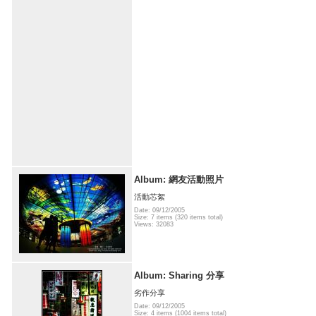
Album: 網友活動照片
活動芯絮
Date: 09/12/2005
Size: 7 items (320 items total)
Views: 32083
Album: Sharing 分享
劣作分享
Date: 09/12/2005
Size: 4 items (1004 items total)